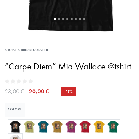
SHOP
›
T-SHIRTS
›
REGULAR FIT
“Carpe Diem” Mia Wallace @tshirt
23,00
€
20,00
€
-13%
COLORE