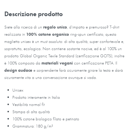
Descrizione prodotto
Siete alla ricerca di un
regalo unico
, d’impatto e premuroso? T-shirt
realizzata in
100% cotone organico
ring-spun certificato, questa
maglietta unisex è un must assoluto: di alta qualità, super confortevole e,
soprattutto, ecologica. Non contiene sostante nocive, ed è al 100% un
prodotto Global Organic Texile Standard (certificazione GOTS), inoltre
è 100% composto da
materiali vegani
con certificazione PETA. Il
design audace
e sorprendente farà sicuramente girare la testa e darà
sicuramente vita a una conversazione ovunque si vada.
Unisex
Prodotto interamente in Italia
Vestibilità normal fit
Stampa di alta qualità
100% cotone biologico filato e petinato
Grammatura: 180 g/m²