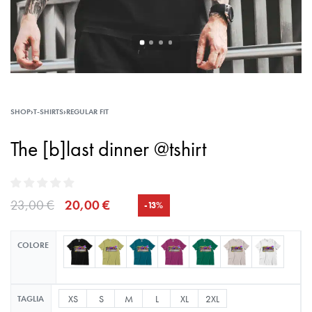
SHOP
›
T-SHIRTS
›
REGULAR FIT
The [b]last dinner @tshirt
23,00
€
20,00
€
-13%
COLORE
XS
S
M
L
XL
2XL
TAGLIA