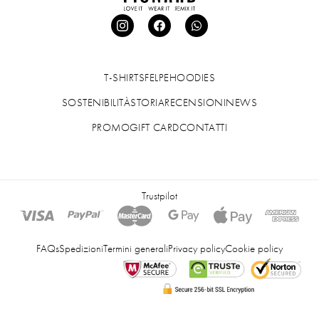
T-SHIRTS
FELPE
HOODIES
SOSTENIBILITÀ
STORIA
RECENSIONI
NEWS
PROMO
GIFT CARD
CONTATTI
Trustpilot
FAQs
Spedizioni
Termini generali
Privacy policy
Cookie policy