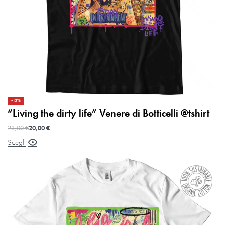
-13%
“Living the dirty life” Venere di Botticelli @tshirt
23,00
€
20,00
€
Scegli