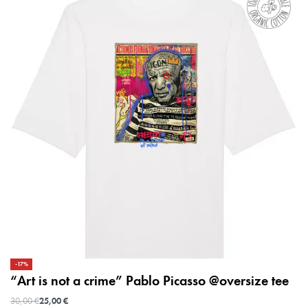
-17%
“Art is not a crime” Pablo Picasso @oversize tee
30,00
€
25,00
€