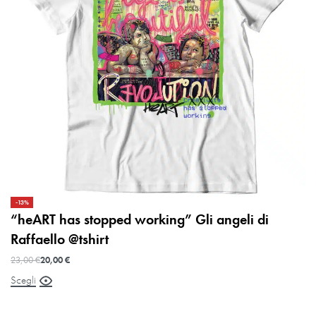
-13%
“heART has stopped working” Gli angeli di
Raffaello @tshirt
23,00
€
20,00
€
Scegli