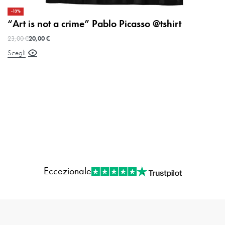
-13%
“Art is not a crime” Pablo Picasso @tshirt
23,00
€
20,00
€
Scegli
Eccezionale