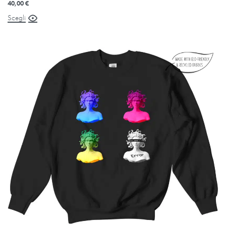
40,00
€
Scegli