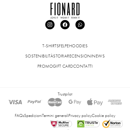
T-SHIRTS
FELPE
HOODIES
SOSTENIBILITÀ
STORIA
RECENSIONI
NEWS
PROMO
GIFT CARD
CONTATTI
Trustpilot
FAQs
Spedizioni
Termini generali
Privacy policy
Cookie policy